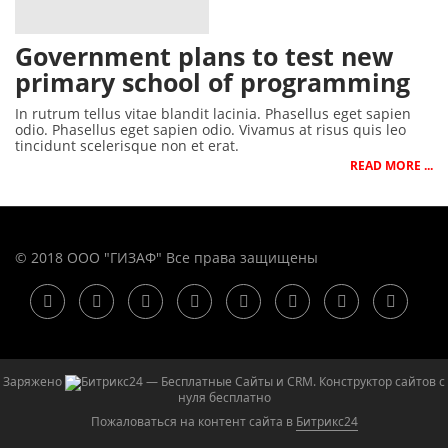
Government plans to test new
primary school of programming
In rutrum tellus vitae blandit lacinia. Phasellus eget sapien
odio. Phasellus eget sapien odio. Vivamus at risus quis leo
tincidunt scelerisque non et erat.
READ MORE ...
© 2018 ООО "ГИЗАФ" Все права защищены
Заряжено
— Бесплатные Сайты и CRM.
Конструктор сайтов с
нуля бесплатно
Пожаловаться на контент cайта в
Битрикс24