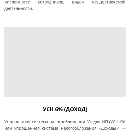
чиcлeннocти coтpyдникoв, видaм ocyщecтвляeмoй
дeятeльнocти.
УСН 6% (ДОХОД)
Упрощенная система налогообложения 6% для ИП (УСН 6%
или упрощенная система налогообложения «Доходы») —